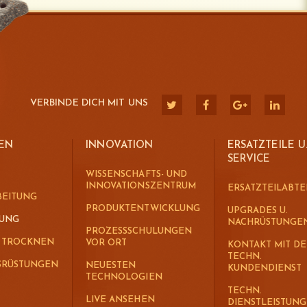
VERBINDE DICH MIT UNS
EN
INNOVATION
ERSATZTEILE U
SERVICE
WISSENSCHAFTS- UND
INNOVATIONSZENTRUM
ERSATZTEILABTE
BEITUNG
PRODUKTENTWICKLUNG
UPGRADES U.
MUNG
NACHRÜSTUNGE
PROZESSSCHULUNGEN
. TROCKNEN
VOR ORT
KONTAKT MIT D
TECHN.
SRÜSTUNGEN
NEUESTEN
KUNDENDIENST
TECHNOLOGIEN
TECHN.
LIVE ANSEHEN
DIENSTLEISTUN