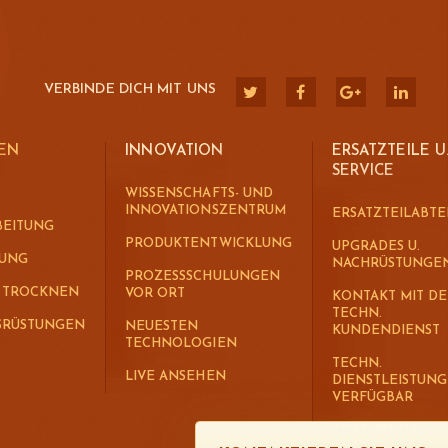
VERBINDE DICH MIT UNS
EN
INNOVATION
ERSATZTEILE U
SERVICE
WISSENSCHAFTS- UND
INNOVATIONSZENTRUM
ERSATZTEILABTE
BEITUNG
PRODUKTENTWICKLUNG
UPGRADES U.
MUNG
NACHRÜSTUNGE
PROZESSSCHULUNGEN
. TROCKNEN
VOR ORT
KONTAKT MIT D
TECHN.
SRÜSTUNGEN
NEUESTEN
KUNDENDIENST
TECHNOLOGIEN
TECHN.
LIVE ANSEHEN
DIENSTLEISTUN
VERFÜGBAR
TEILE-PORTAL