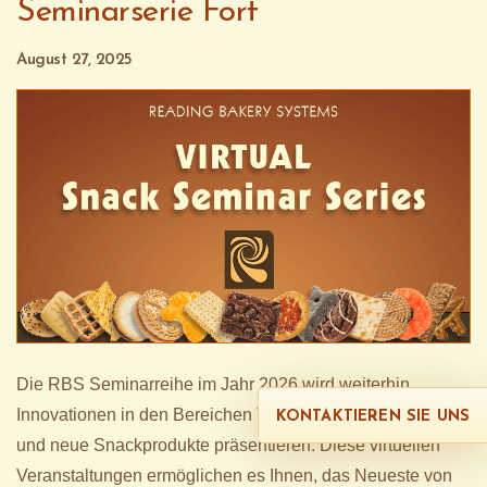
Seminarserie Fort
August 27, 2025
Die
RBS
Seminarreihe
im
Jahr
2026
wird
weiterhin
Innovationen
in
den
Bereichen
Verarbeitungstechnologien
KONTAKTIEREN SIE UNS
und
neue
Snackprodukte
präsentieren
.
Diese
virtuellen
Veranstaltungen
ermöglichen
es
Ihnen
,
das
Neueste
von